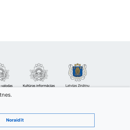
atnes.
Noraidīt