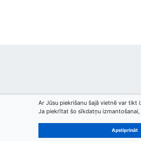
Ar Jūsu piekrišanu šajā vietnē var tikt 
Ja piekrītat šo sīkdatņu izmantošanai, l
© 2026 termini.gov.lv. Izstrādātājs:
Tilde
.
Apstiprināt