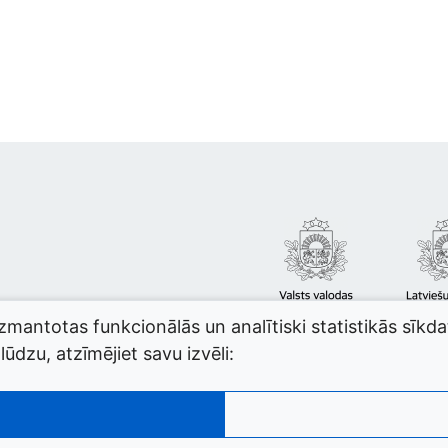
izmantotas funkcionālās un analītiski statistikās sīkd
ūdzu, atzīmējiet savu izvēli: