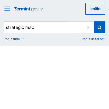
Ienākt
Rādīt filtru
Rādīt detalizēti
No
Uz
Nozare