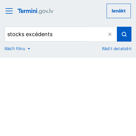
Ienākt
Rādīt filtru
Rādīt detalizēti
No
Uz
Nozare