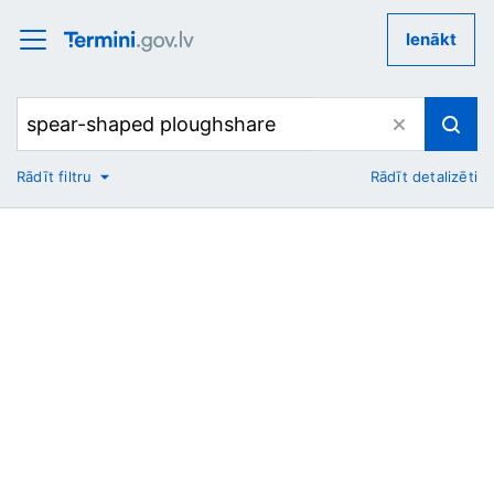
Ienākt
Rādīt filtru
Rādīt detalizēti
No
Uz
Nozare