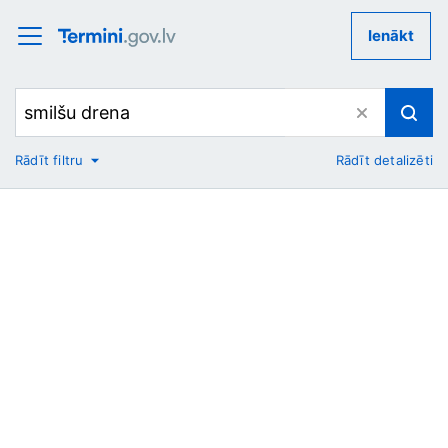
Ienākt
Rādīt filtru
Rādīt detalizēti
No
Uz
Nozare