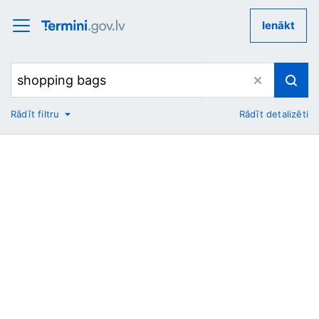
Ienākt
Rādīt filtru
Rādīt detalizēti
No
Uz
Nozare