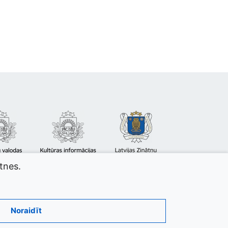
atnes.
Noraidīt