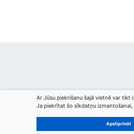
Ar Jūsu piekrišanu šajā vietnē var tikt 
Ja piekrītat šo sīkdatņu izmantošanai, l
© 2026 termini.gov.lv. Izstrādātājs:
Tilde
.
Apstiprināt