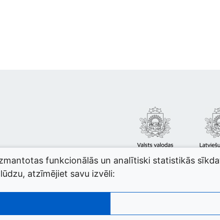
izmantotas funkcionālās un analītiski statistikās sīkd
ūdzu, atzīmējiet savu izvēli: