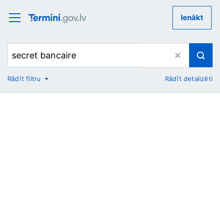
Ienākt
Rādīt filtru
Rādīt detalizēti
No
Uz
Nozare