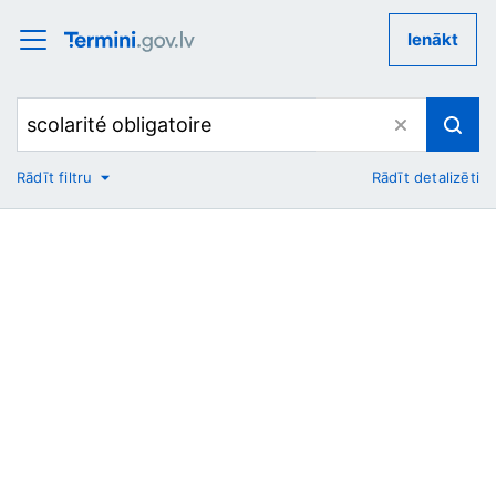
Ienākt
Rādīt filtru
Rādīt detalizēti
No
Uz
Nozare