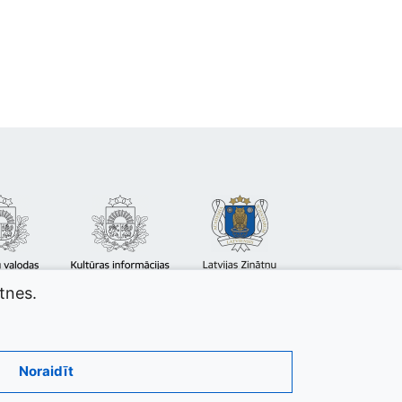
atnes.
Noraidīt