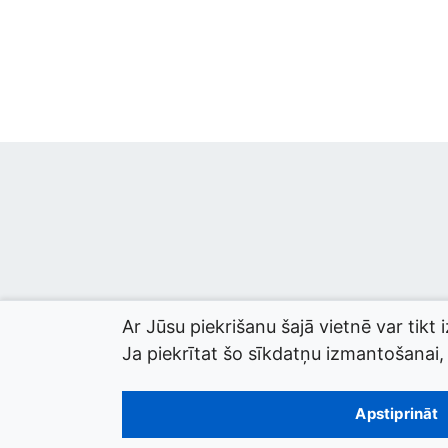
Ar Jūsu piekrišanu šajā vietnē var tikt 
Ja piekrītat šo sīkdatņu izmantošanai, l
© 2026 termini.gov.lv. Izstrādātājs:
Tilde
.
Apstiprināt