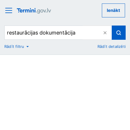
Ienākt
Rādīt filtru
Rādīt detalizēti
No
Uz
Nozare