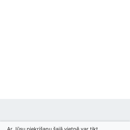
© 2026 termini.gov.lv. Izstrādātājs:
Tilde
.
Ar Jūsu piekrišanu šajā vietnē var tikt