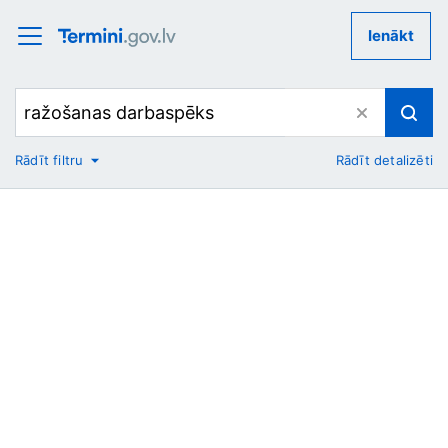
Ienākt
Rādīt filtru
Rādīt detalizēti
No
Uz
Nozare