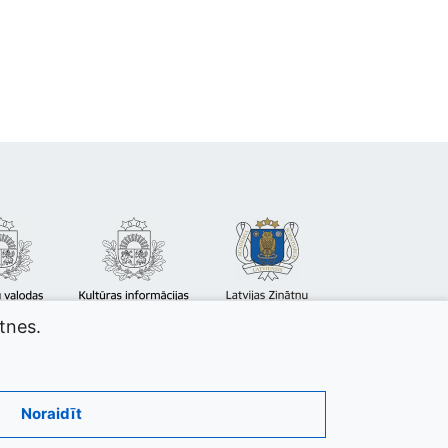
atnes.
Noraidīt