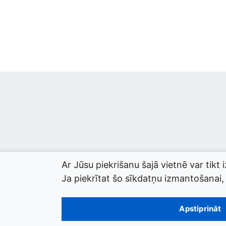
Ar Jūsu piekrišanu šajā vietnē var tikt 
Ja piekrītat šo sīkdatņu izmantošanai, l
© 2026 termini.gov.lv. Izstrādātājs:
Tilde
.
Apstiprināt