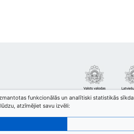
izmantotas funkcionālās un analītiski statistikās sīkd
ūdzu, atzīmējiet savu izvēli: