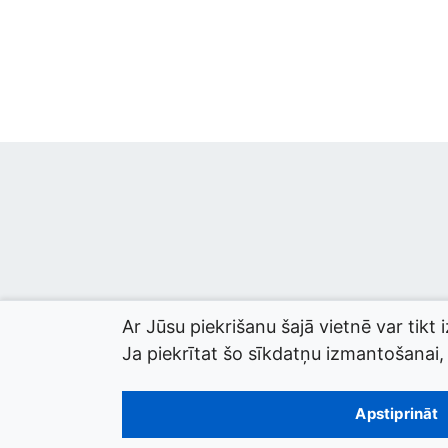
Ar Jūsu piekrišanu šajā vietnē var tikt 
Ja piekrītat šo sīkdatņu izmantošanai, l
© 2026 termini.gov.lv. Izstrādātājs:
Tilde
.
Apstiprināt