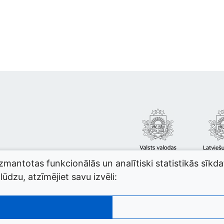
izmantotas funkcionālās un analītiski statistikās sīkd
ūdzu, atzīmējiet savu izvēli: