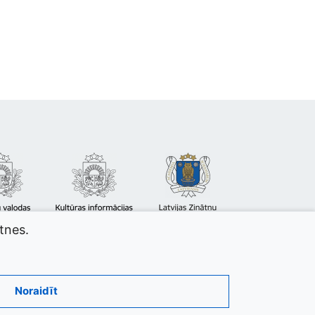
atnes.
Noraidīt