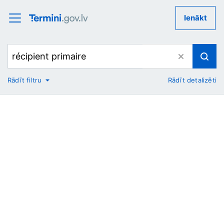
Ienākt
Rādīt filtru
Rādīt detalizēti
No
Uz
Nozare