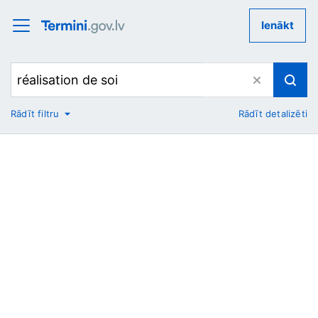
Ienākt
Rādīt filtru
Rādīt detalizēti
No
Uz
Nozare