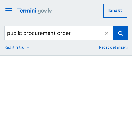
Ienākt
Rādīt filtru
Rādīt detalizēti
No
Uz
Nozare