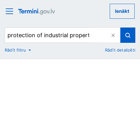
Ienākt
Rādīt filtru
Rādīt detalizēti
No
Uz
Nozare