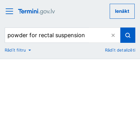
Ienākt
Rādīt filtru
Rādīt detalizēti
No
Uz
Nozare