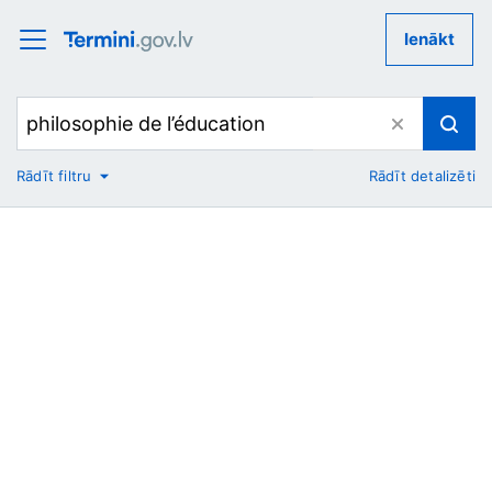
Ienākt
Rādīt filtru
Rādīt detalizēti
No
Uz
Nozare