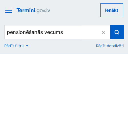
Ienākt
Rādīt filtru
Rādīt detalizēti
No
Uz
Nozare