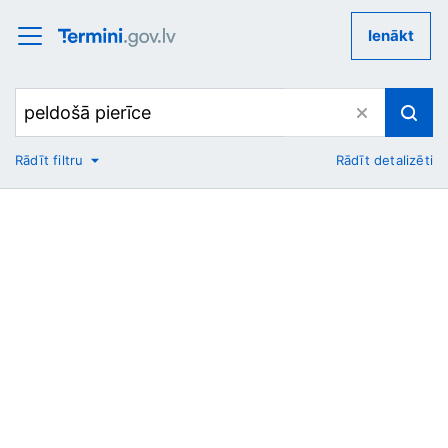
Ienākt
Rādīt filtru
Rādīt detalizēti
No
Uz
Nozare