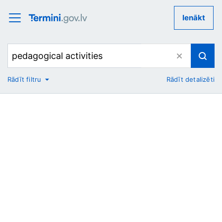
Ienākt
Rādīt filtru
Rādīt detalizēti
No
Uz
Nozare