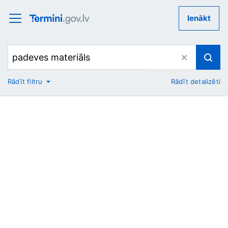
Ienākt
Rādīt filtru
Rādīt detalizēti
No
Uz
Nozare