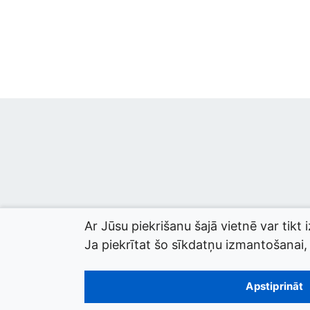
Ar Jūsu piekrišanu šajā vietnē var tikt 
Ja piekrītat šo sīkdatņu izmantošanai, l
© 2026 termini.gov.lv. Izstrādātājs:
Tilde
.
Apstiprināt