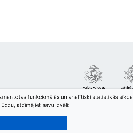
izmantotas funkcionālās un analītiski statistikās sīkd
ūdzu, atzīmējiet savu izvēli: