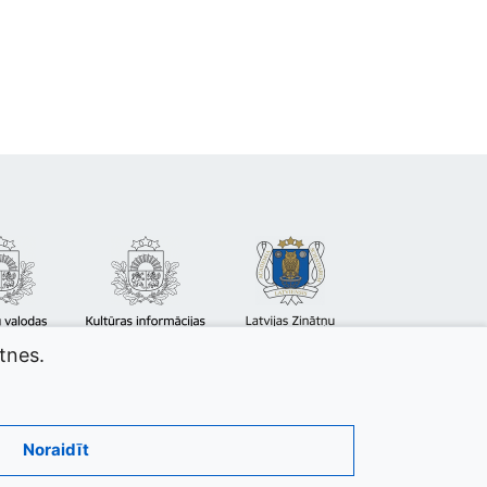
atnes.
Noraidīt