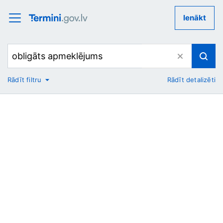
Ienākt
Rādīt filtru
Rādīt detalizēti
No
Uz
Nozare