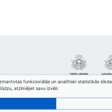
izmantotas funkcionālās un analītiski statistikās sīkd
ūdzu, atzīmējiet savu izvēli: