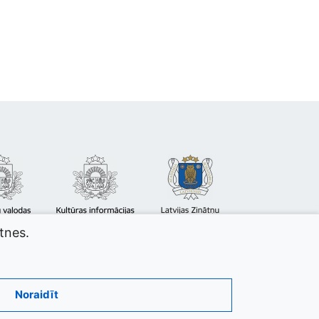
atnes.
Noraidīt