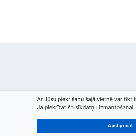
Ar Jūsu piekrišanu šajā vietnē var tikt 
Ja piekrītat šo sīkdatņu izmantošanai, l
© 2026 termini.gov.lv. Izstrādātājs:
Tilde
.
Apstiprināt