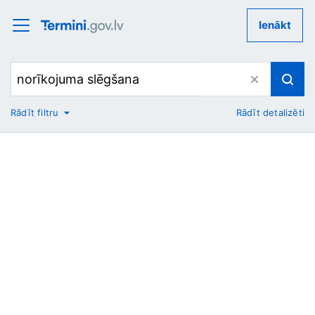
Ienākt
Rādīt filtru
Rādīt detalizēti
No
Uz
Nozare