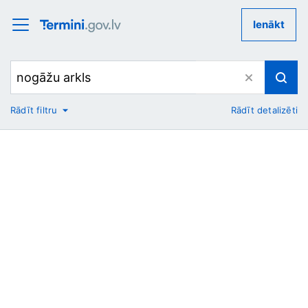
Ienākt
Rādīt filtru
Rādīt detalizēti
No
Uz
Nozare