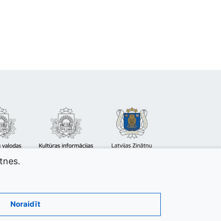
atnes.
Noraidīt