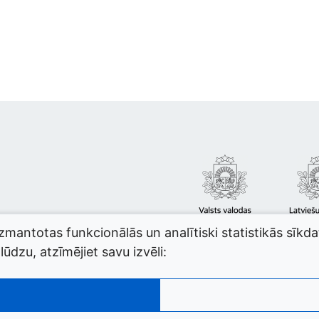
izmantotas funkcionālās un analītiski statistikās sīkd
ūdzu, atzīmējiet savu izvēli: