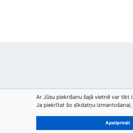
Ar Jūsu piekrišanu šajā vietnē var tikt 
Ja piekrītat šo sīkdatņu izmantošanai, l
© 2026 termini.gov.lv. Izstrādātājs:
Tilde
.
Apstiprināt