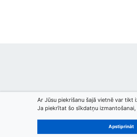
Ar Jūsu piekrišanu šajā vietnē var tikt 
Ja piekrītat šo sīkdatņu izmantošanai, l
© 2026 termini.gov.lv. Izstrādātājs:
Tilde
.
Apstiprināt