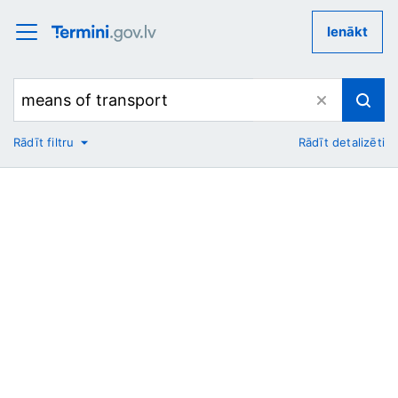
Ienākt
Rādīt filtru
Rādīt detalizēti
No
Uz
Nozare