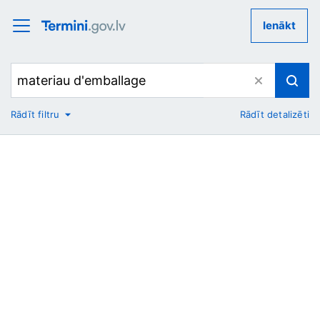
Ienākt
Rādīt filtru
Rādīt detalizēti
No
Uz
Nozare