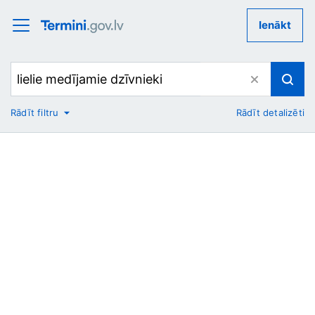
Ienākt
Rādīt filtru
Rādīt detalizēti
No
Uz
Nozare