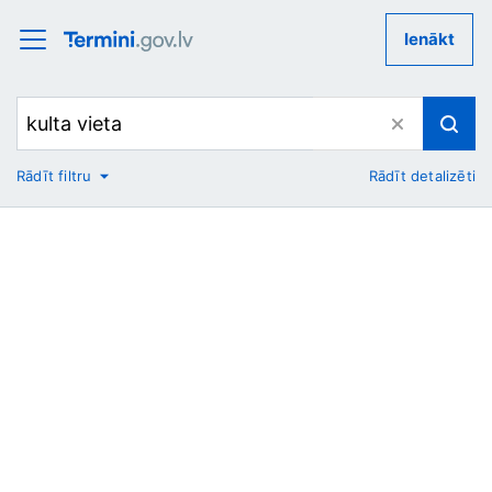
Ienākt
Rādīt filtru
Rādīt detalizēti
No
Uz
Nozare