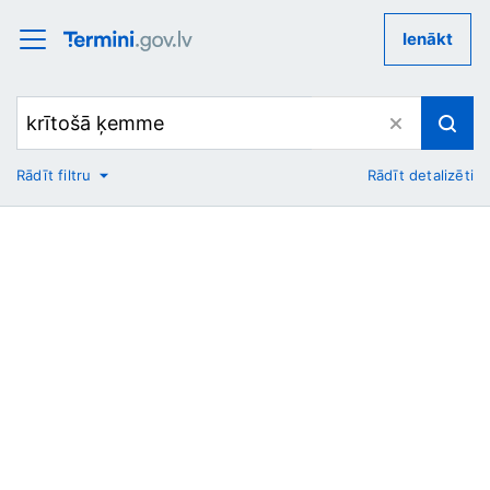
Ienākt
Rādīt filtru
Rādīt detalizēti
No
Uz
Nozare