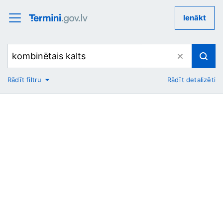
Ienākt
Rādīt filtru
Rādīt detalizēti
No
Uz
Nozare