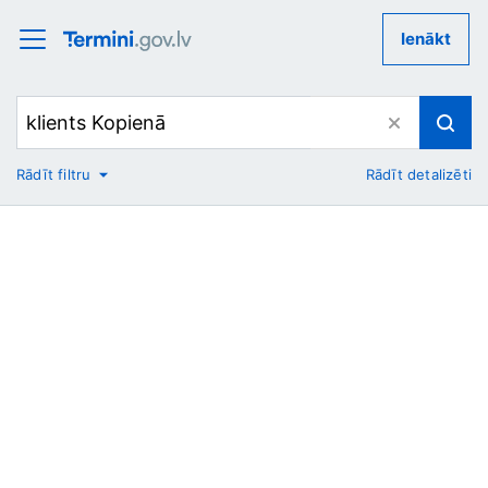
Ienākt
Rādīt filtru
Rādīt detalizēti
No
Uz
Nozare