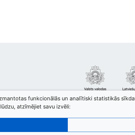
izmantotas funkcionālās un analītiski statistikās sīkd
ūdzu, atzīmējiet savu izvēli: