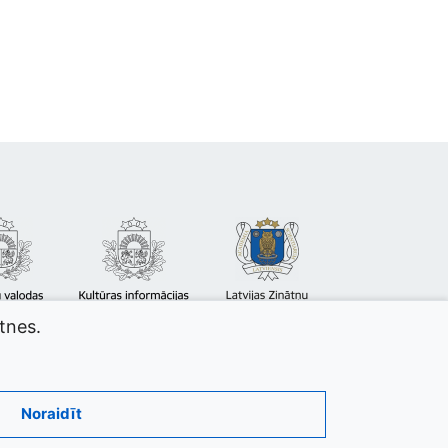
atnes.
Noraidīt