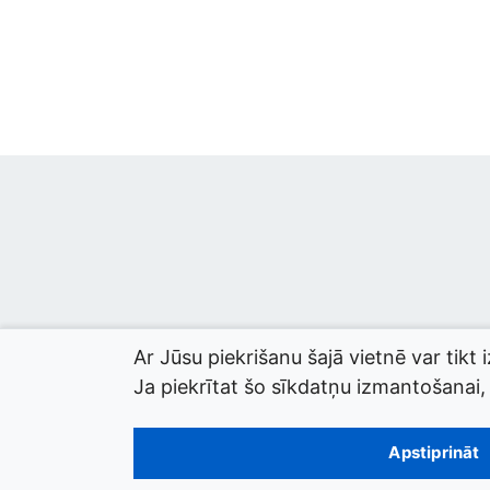
Ar Jūsu piekrišanu šajā vietnē var tikt 
Ja piekrītat šo sīkdatņu izmantošanai, l
© 2026 termini.gov.lv. Izstrādātājs:
Tilde
.
Apstiprināt