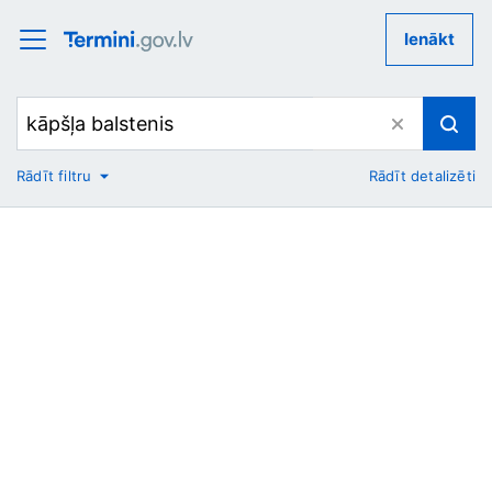
Ienākt
Rādīt filtru
Rādīt detalizēti
No
Uz
Nozare