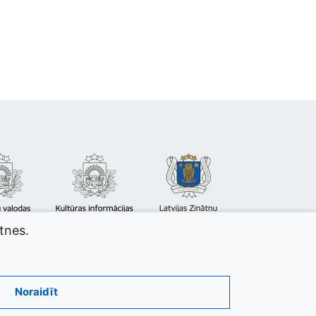
atnes.
Noraidīt