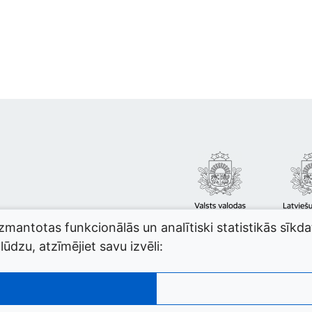
izmantotas funkcionālās un analītiski statistikās sīkd
ūdzu, atzīmējiet savu izvēli: