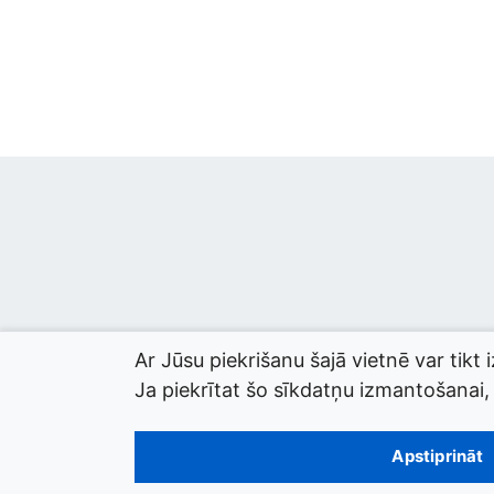
Ar Jūsu piekrišanu šajā vietnē var tikt 
Ja piekrītat šo sīkdatņu izmantošanai, l
© 2026 termini.gov.lv. Izstrādātājs:
Tilde
.
Apstiprināt