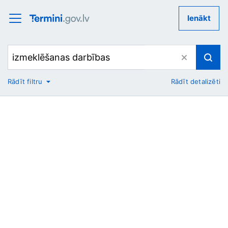
Ienākt
Rādīt filtru
Rādīt detalizēti
No
Uz
Nozare