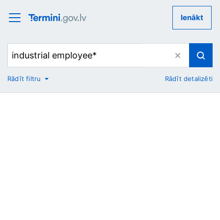
Ienākt
Rādīt filtru
Rādīt detalizēti
No
Uz
Nozare