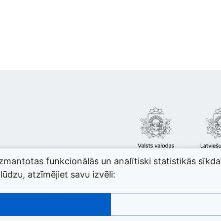
izmantotas funkcionālās un analītiski statistikās sīkd
ūdzu, atzīmējiet savu izvēli: