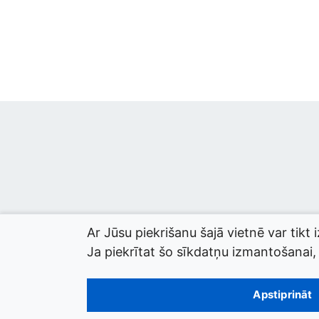
Ar Jūsu piekrišanu šajā vietnē var tikt 
Ja piekrītat šo sīkdatņu izmantošanai, l
© 2026 termini.gov.lv. Izstrādātājs:
Tilde
.
Apstiprināt