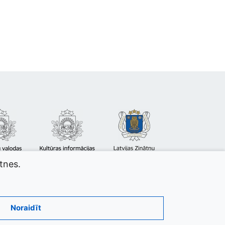
atnes.
Noraidīt