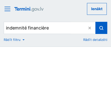
Ienākt
Rādīt filtru
Rādīt detalizēti
No
Uz
Nozare