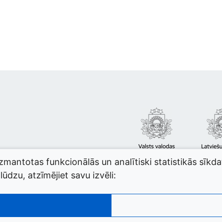
izmantotas funkcionālās un analītiski statistikās sīkd
ūdzu, atzīmējiet savu izvēli: