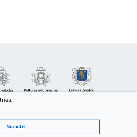
atnes.
Noraidīt