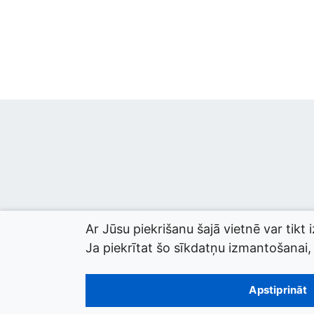
Ar Jūsu piekrišanu šajā vietnē var tikt 
Ja piekrītat šo sīkdatņu izmantošanai, l
© 2026 termini.gov.lv. Izstrādātājs:
Tilde
.
Apstiprināt