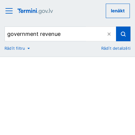
Ienākt
Rādīt filtru
Rādīt detalizēti
No
Uz
Nozare