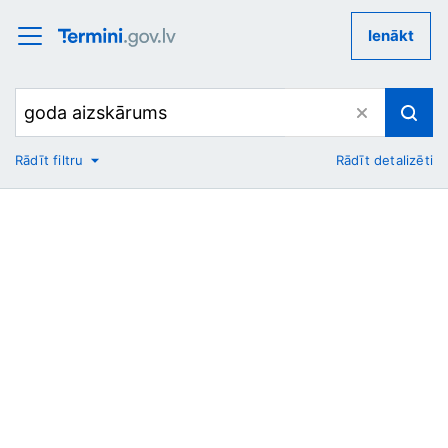
Ienākt
Rādīt filtru
Rādīt detalizēti
No
Uz
Nozare