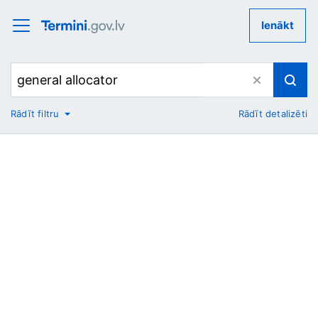
Ienākt
Rādīt filtru
Rādīt detalizēti
No
Uz
Nozare